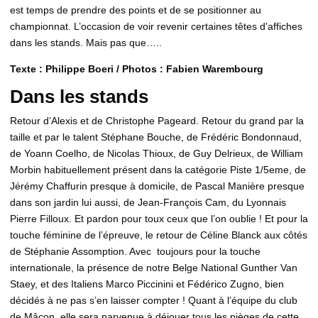
est temps de prendre des points et de se positionner au
championnat. L’occasion de voir revenir certaines têtes d’affiches
dans les stands. Mais pas que…..
Texte : Philippe Boeri / Photos : Fabien Warembourg
Dans les stands
Retour d’Alexis et de Christophe Pageard. Retour du grand par la
taille et par le talent Stéphane Bouche, de Frédéric Bondonnaud,
de Yoann Coelho, de Nicolas Thioux, de Guy Delrieux, de William
Morbin habituellement présent dans la catégorie Piste 1/5eme, de
Jérémy Chaffurin presque à domicile, de Pascal Manière presque
dans son jardin lui aussi, de Jean-François Cam, du Lyonnais
Pierre Filloux. Et pardon pour toux ceux que l’on oublie ! Et pour la
touche féminine de l’épreuve, le retour de Céline Blanck aux côtés
de Stéphanie Assomption. Avec toujours pour la touche
internationale, la présence de notre Belge National Gunther Van
Staey, et des Italiens Marco Piccinini et Fédérico Zugno, bien
décidés à ne pas s’en laisser compter ! Quant à l’équipe du club
de Mâcon, elle sera parvenue à déjouer tous les pièges de cette